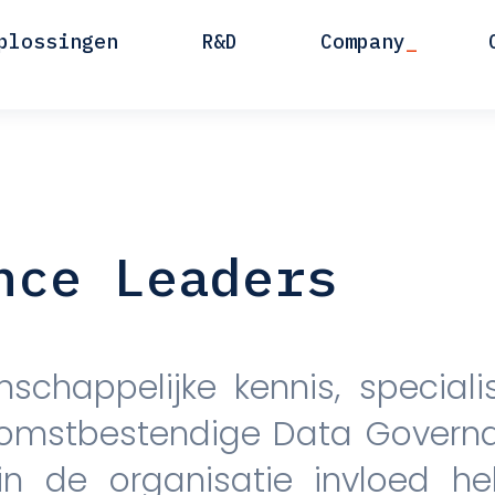
plossingen
R&D
Company
nce Leaders
schappelijke kennis, special
komstbestendige Data Governa
u in de organisatie invloed 