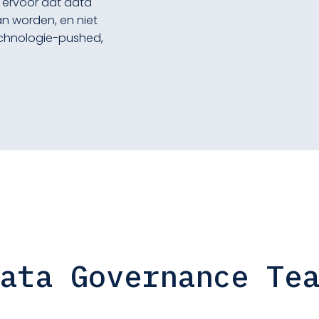
 ervoor dat data
n worden, en niet
technologie-pushed,
ata Governance Te