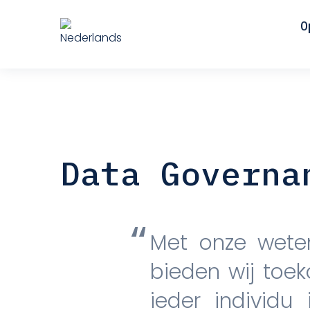
O
Data Governa
Met onze weten
bieden wij toe
ieder individ